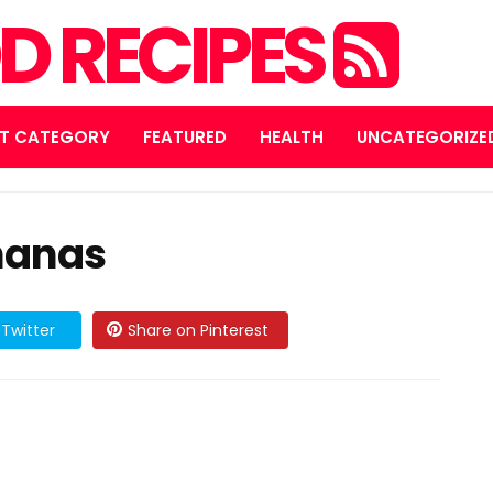
D RECIPES
T CATEGORY
FEATURED
HEALTH
UNCATEGORIZE
ananas
Twitter
Share on Pinterest