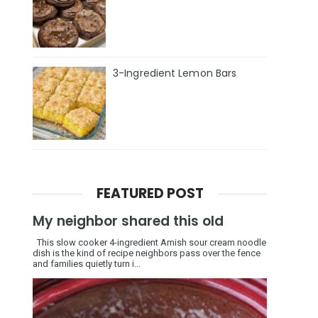
3-Ingredient Lemon Bars
FEATURED POST
My neighbor shared this old
This slow cooker 4-ingredient Amish sour cream noodle
dish is the kind of recipe neighbors pass over the fence
and families quietly turn i...